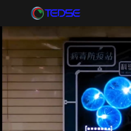
泰
蒂
實
業