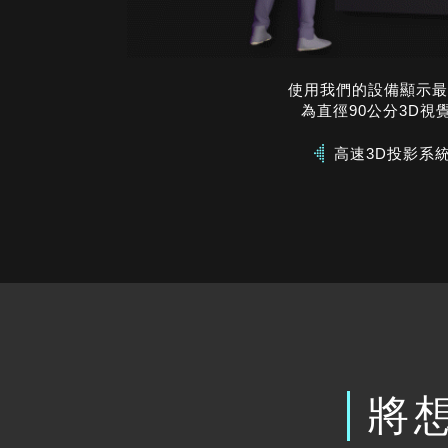
使用我們的設備顯示最
為直徑90公分3D視
高速3D投影系
將