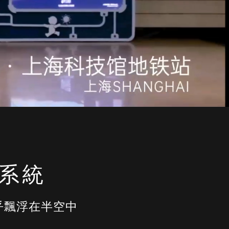
系統
乎飄浮在半空中